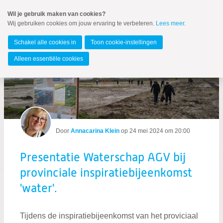
Spring
Wil je gebruik maken van cookies?
naar
Wij gebruiken cookies om jouw ervaring te verbeteren.
Lees meer
.
MENU
Spring
naar
Waterschap Amstel, Gooi en Vecht
de
Schakel alle cookies in
Toon cookie-instellingen
inhoud
Spring
Alleen essentiële cookies
naar
het
hoofdmenu
Door
Annacarina Klein
op
24 mei 2024 om 20:00
Zoeken:
Zoeken
Presentatie Waterschap AGV bij
provinciale inspiratiebijeenkomst
'water'.
Tijdens de inspiratiebijeenkomst van het proviciaal