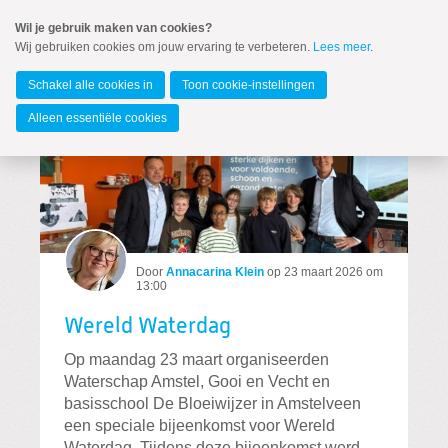
Spring
Wil je gebruik maken van cookies?
naar
Wij gebruiken cookies om jouw ervaring te verbeteren.
Lees meer
.
MENU
Spring
naar
Waterschap Amstel, Gooi en Vecht
de
Schakel alle cookies in
Toon cookie-instellingen
inhoud
Spring
Alleen essentiële cookies
naar
het
hoofdmenu
Door
Annacarina Klein
op
23 maart 2026 om
Zoeken:
13:00
Zoeken
Wereld Waterdag
Op maandag 23 maart organiseerden
Waterschap Amstel, Gooi en Vecht en
basisschool De Bloeiwijzer in Amstelveen
een speciale bijeenkomst voor Wereld
Waterdag. Tijdens deze bijeenkomst werd