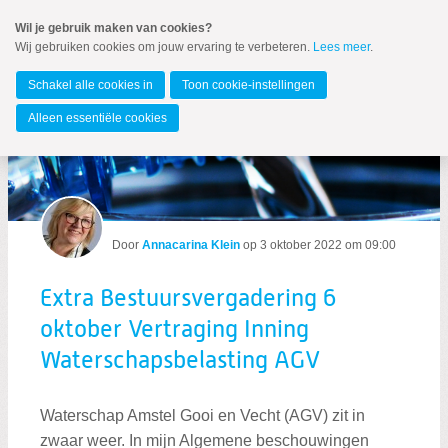
Spring
Wil je gebruik maken van cookies?
naar
Wij gebruiken cookies om jouw ervaring te verbeteren.
Lees meer
.
MENU
Spring
naar
Waterschap Amstel, Gooi en Vecht
de
Schakel alle cookies in
Toon cookie-instellingen
inhoud
Spring
Alleen essentiële cookies
naar
het
hoofdmenu
Door
Annacarina Klein
op
3 oktober 2022 om 09:00
Zoeken:
Extra Bestuursvergadering 6
Zoeken
oktober Vertraging Inning
Waterschapsbelasting AGV
Waterschap Amstel Gooi en Vecht (AGV) zit in
zwaar weer. In mijn Algemene beschouwingen